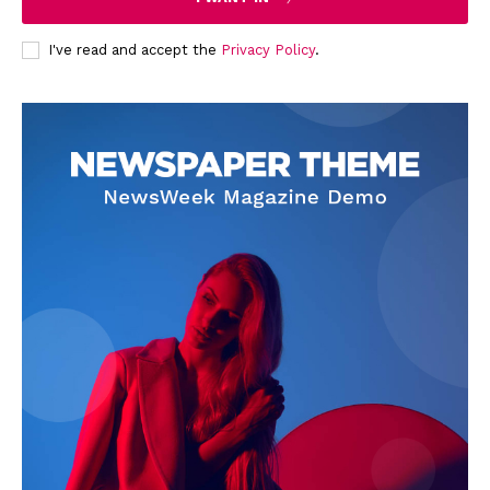
About
I've read and accept the
Privacy Policy
.
Contact us
Subscription Plans
My account
Quintana Roo
Cancún
Chetumal
Playa del Carmen
Puerto Morelos