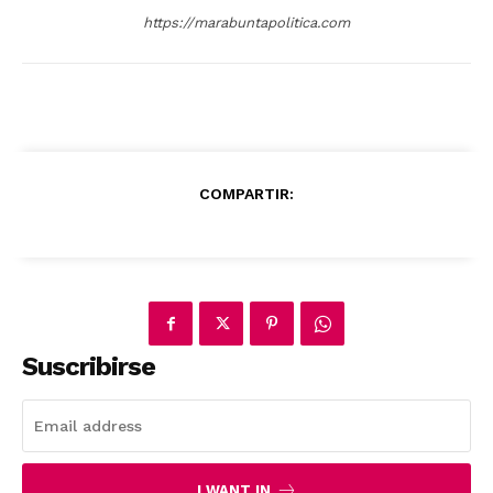
https://marabuntapolitica.com
News Week
Magazine PRO
COMPARTIR:
SUBSCRIBE NOW
Suscribirse
Company
I WANT IN