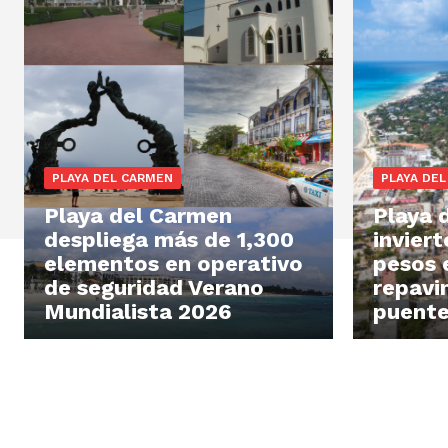
PLAYA DEL CARMEN
PLAYA DE
Playa del Carmen
Playa 
despliega más de 1,300
inviert
elementos en operativo
pesos 
de seguridad Verano
repavi
Mundialista 2026
puente