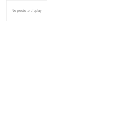
No posts to display
News 
Magazin