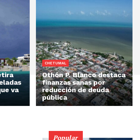
CHETUMAL
tira
Othón P. Blanco destaca
eladas
finanzas sanas por
que va
reducción de deuda
pública
Popular