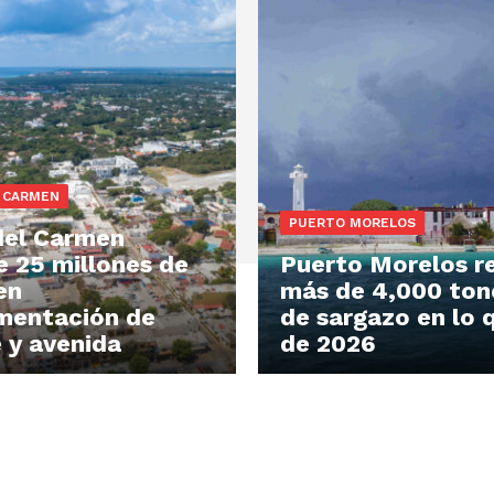
L CARMEN
PUERTO MORELOS
del Carmen
e 25 millones de
Puerto Morelos re
en
más de 4,000 ton
mentación de
de sargazo en lo 
 y avenida
de 2026