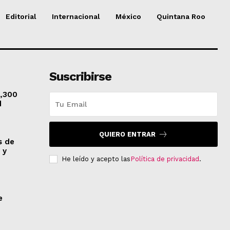
Editorial
Internacional
México
Quintana Roo
Suscribirse
1,300
d
QUIERO ENTRAR
s de
 y
He leído y acepto las
Política de privacidad
.
e