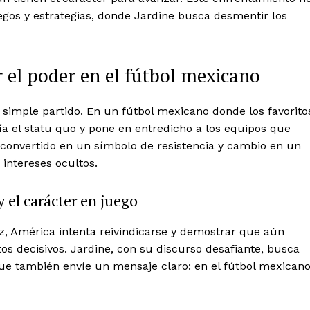
 egos y estrategias, donde Jardine busca desmentir los
r el poder en el fútbol mexicano
simple partido. En un fútbol mexicano donde los favorito
ía el statu quo y pone en entredicho a los equipos que
 convertido en un símbolo de resistencia y cambio en un
intereses ocultos.
y el carácter en juego
z, América intenta reivindicarse y demostrar que aún
Week
Company
 decisivos. Jardine, con su discurso desafiante, busca
e PRO
ue también envíe un mensaje claro: en el fútbol mexicano
About
Contact us