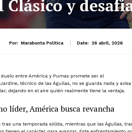
l Clásico y desafí
Por:
Marabunta Politica
Date:
26 abril, 2026
el duelo entre América y Pumas promete ser el
ardine, técnico de las Águilas, no se guarda nada y avisa
r, dejando en el aire quién realmente tiene la ventaja.
mo líder, América busca revancha
s tras una temporada sólida, mientras que las Águilas, tra
n tienen el carácter para avanzar. Este enfrentamiento n