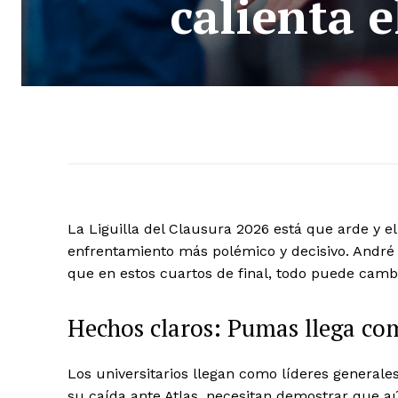
calienta e
La Liguilla del Clausura 2026 está que arde y 
enfrentamiento más polémico y decisivo. André J
que en estos cuartos de final, todo puede cambia
Hechos claros: Pumas llega co
Los universitarios llegan como líderes generale
su caída ante Atlas, necesitan demostrar que aú