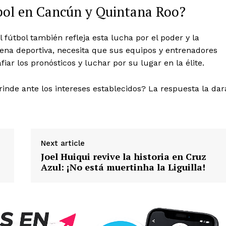
Subscription Plans
tbol en Cancún y Quintana Roo?
My account
Quintana Roo
fútbol también refleja esta lucha por el poder y la
Cancún
scena deportiva, necesita que sus equipos y entrenadores
Chetumal
ar los pronósticos y luchar por su lugar en la élite.
Playa del Carmen
inde ante los intereses establecidos? La respuesta la dar
Puerto Morelos
E NOW
Next article
Joel Huiqui revive la historia en Cruz
Azul: ¡No está muertinha la Liguilla!