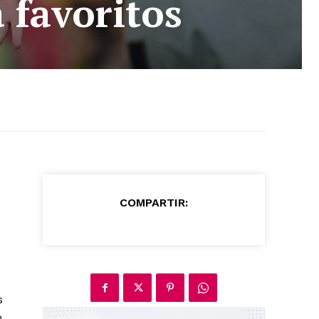
a favoritos
COMPARTIR:
s
o