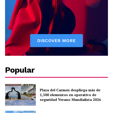
About
Contact us
Subscription Plans
My account
Quintana Roo
Cancún
Chetumal
Playa del Carmen
Popular
Puerto Morelos
Playa del Carmen despliega más de
1,300 elementos en operativo de
seguridad Verano Mundialista 2026