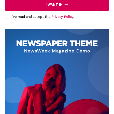
I WANT IN
News Week
Magazine PRO
I've read and accept the
Privacy Policy
.
SUBSCRIBE NOW
Company