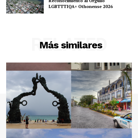
Reconocimiento al Orgullo
LGBTTTIQA+ Othonense 2026
RELATED
Más similares