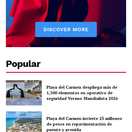
About
Contact us
Subscription Plans
My account
Quintana Roo
Cancún
Chetumal
Popular
Playa del Carmen
Puerto Morelos
Playa del Carmen despliega más de
1,300 elementos en operativo de
seguridad Verano Mundialista 2026
Playa del Carmen invierte 25 millones
de pesos en repavimentación de
puente y avenida