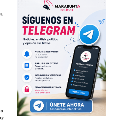
la
ra
os