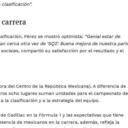
clasificación”
.
 carrera
Week
Company
e PRO
asificación, Pérez se mostró optimista:
“Genial estar de
About
tan cerca otra vez de ‘SQ2’. Buena mejora de nuestra part
Contact us
 sociales, compartió su satisfacción por el resultado y el
Subscription Plans
My account
Quintana Roo
Cancún
ora del Centro de la República Mexicana). A diferencia de
Chetumal
imeros ocho lugares suman unidades para el campeonato de
Playa del Carmen
la clasificación y a la estrategia del equipo.
Puerto Morelos
E NOW
de Cadillac en la Fórmula 1 y las expectativas que tiene
sencia de mexicanos en la carrera, además, refleja la