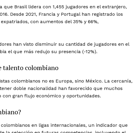
a que Brasil lidera con 1,455 jugadores en el extranjero,
016. Desde 2021, Francia y Portugal han registrado los
 expatriados, con aumentos del 35% y 66%,
Week
Company
dores han visto disminuir su cantidad de jugadores en el
e PRO
rbia el que más redujo su presencia (-12%).
About
de talento colombiano
Contact us
Subscription Plans
istas colombianos no es Europa, sino México. La cercanía,
My account
 obtener doble nacionalidad han favorecido que muchos
Quintana Roo
con gran flujo económico y oportunidades.
Cancún
ombiano?
Chetumal
Playa del Carmen
 colombianos en ligas internacionales, un indicador que
Puerto Morelos
E NOW
de la selección en futuras competencias, incluyendo el