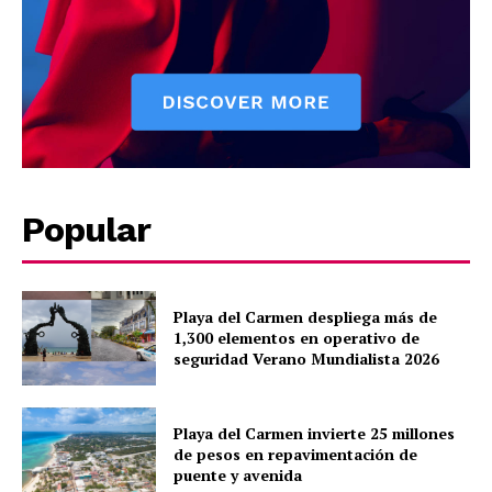
Contact us
Subscription Plans
My account
Quintana Roo
Cancún
Chetumal
Popular
Playa del Carmen
Puerto Morelos
Playa del Carmen despliega más de
1,300 elementos en operativo de
seguridad Verano Mundialista 2026
Playa del Carmen invierte 25 millones
de pesos en repavimentación de
puente y avenida