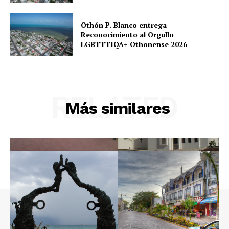
Othón P. Blanco entrega
Reconocimiento al Orgullo
LGBTTTIQA+ Othonense 2026
RELATED
Más similares