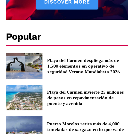
Subscription Plans
My account
Quintana Roo
Cancún
Popular
Chetumal
Playa del Carmen
Puerto Morelos
Playa del Carmen despliega más de
1,300 elementos en operativo de
seguridad Verano Mundialista 2026
Playa del Carmen invierte 25 millones
de pesos en repavimentación de
puente y avenida
Puerto Morelos retira más de 4,000
toneladas de sargazo en lo que va de