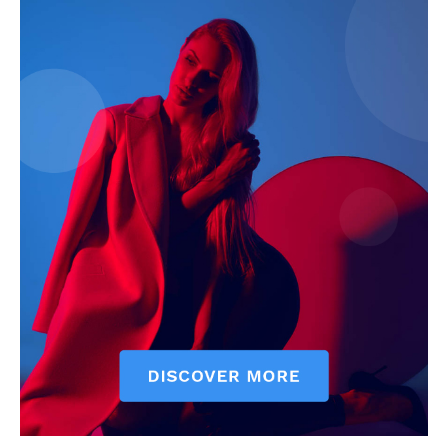
Company
About
Contact us
Subscription Plans
My account
Quintana Roo
Cancún
Chetumal
Playa del Carmen
Puerto Morelos