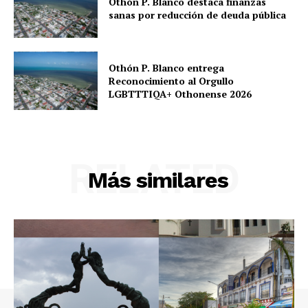
Othón P. Blanco destaca finanzas
sanas por reducción de deuda pública
Othón P. Blanco entrega
Reconocimiento al Orgullo
LGBTTTIQA+ Othonense 2026
RELATED
Más similares