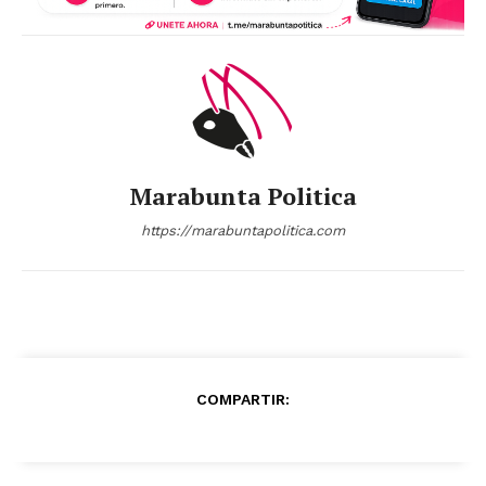
Marabunta Politica
https://marabuntapolitica.com
News Week
Magazine PRO
COMPARTIR: