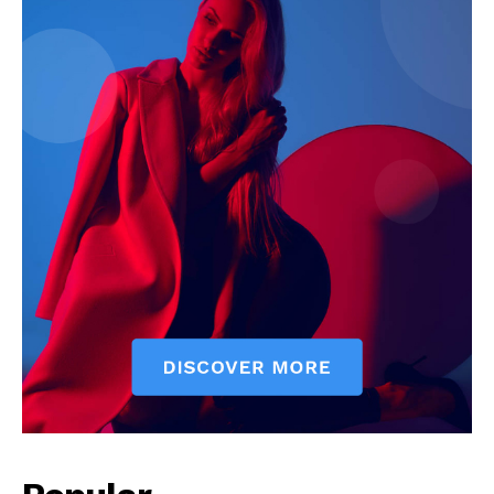
Quintana Roo
Cancún
Chetumal
Playa del Carmen
Puerto Morelos