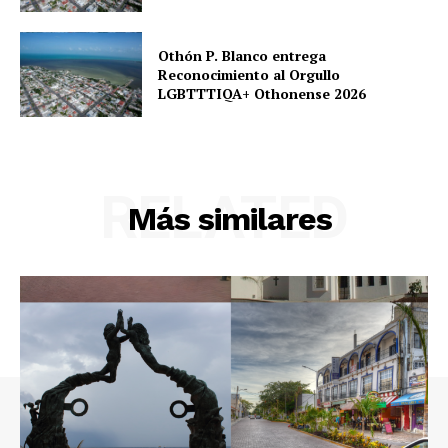
Othón P. Blanco entrega
Reconocimiento al Orgullo
LGBTTTIQA+ Othonense 2026
RELATED
Más similares