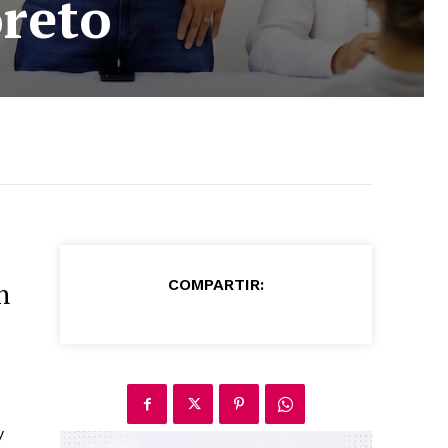
oreto
COMPARTIR:
n
y