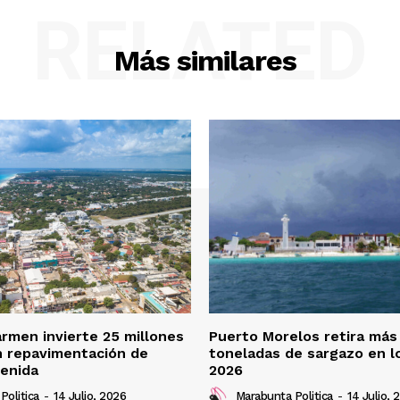
RELATED
Más similares
armen invierte 25 millones
Puerto Morelos retira más
n repavimentación de
toneladas de sargazo en l
enida
2026
Politica
-
14 Julio, 2026
Marabunta Politica
-
14 Julio, 