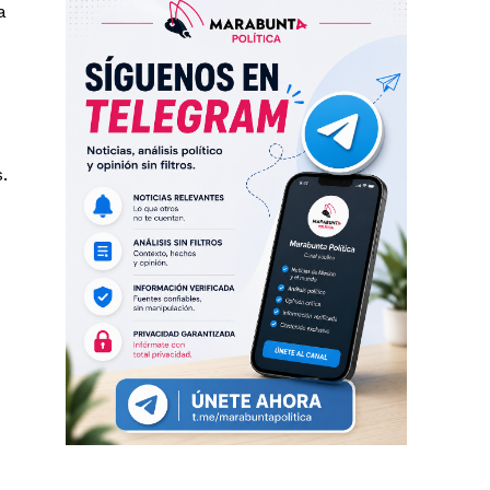
a
.
s