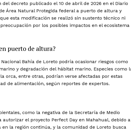
el decreto publicado el 10 de abril de 2026 en el Diario
 de Área Natural Protegida federal a puerto de altura y
 que esta modificación se realizó sin sustento técnico ni
 preocupación por los posibles impactos en el ecosistema
en puerto de altura?
Week
Company
e PRO
e Nacional Bahía de Loreto podría ocasionar riesgos como
marino y degradación del hábitat marino. Especies como l
About
 la orca, entre otras, podrían verse afectadas por estas
Contact us
dad de alimentación, según reportes de expertos.
Subscription Plans
My account
Quintana Roo
Cancún
entales, como la negativa de la Secretaría de Medio
 autorizar el proyecto Perfect Day en Mahahual, debido a
Chetumal
a en la región continúa, y la comunidad de Loreto busca
Playa del Carmen