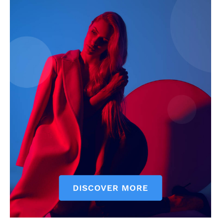
Company
About
Contact us
Subscription Plans
My account
Quintana Roo
Cancún
Chetumal
Playa del Carmen
Puerto Morelos