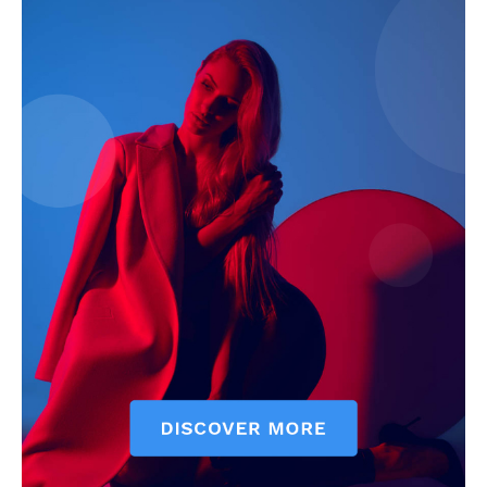
Company
About
Contact us
Subscription Plans
My account
Quintana Roo
Cancún
Chetumal
Playa del Carmen
Puerto Morelos