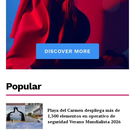
SUBSCRIBE NOW
Company
About
Popular
Contact us
Subscription Plans
My account
Playa del Carmen despliega más de
Quintana Roo
1,300 elementos en operativo de
seguridad Verano Mundialista 2026
Cancún
Chetumal