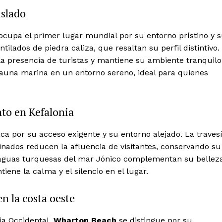
islado
ocupa el primer lugar mundial por su entorno prístino y 
tilados de piedra caliza, que resaltan su perfil distintivo.
la presencia de turistas y mantiene su ambiente tranquilo
fauna marina en un entorno sereno, ideal para quienes
nto en Kefalonia
ca por su acceso exigente y su entorno alejado. La traves
ados reducen la afluencia de visitantes, conservando su
s aguas turquesas del mar Jónico complementan su belleza
tiene la calma y el silencio en el lugar.
n la costa oeste
ia Occidental,
Wharton Beach
se distingue por su