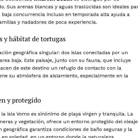
o. Sus arenas blancas y aguas traslúcidas son ideales pa
La baja concurrencia incluso en temporada alta ayuda a
milias y nadadores de poca experiencia.
Week
Company
e PRO
s y hábitat de tortugas
About
ión geográfica singular: dos islas conectadas por un
Contact us
ea baja. Este paisaje, junto con su fauna, que incluye
Subscription Plans
hacen de este destino un refugio de contacto con la
My account
iene su atmósfera de aislamiento, especialmente en la
Quintana Roo
Cancún
en y protegido
Chetumal
Playa del Carmen
la isla Vomo es sinónimo de playa virgen y tranquila. La
Puerto Morelos
E NOW
eras y vegetación, ofrece un entorno protegido del oleaje
n geográfica garantiza condiciones de baño seguras y la
a en soledad, en un entorno donde la naturaleza