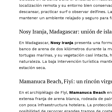
localización remota y su entorno bien conservad
descansar, practicar surf o observar delfines. 
mantener un ambiente relajado y seguro para fa
News 
Magazin
Nosy Iranja, Madagascar: unión de isla
En Madagascar,
Nosy Iranja
presenta una formac
banco de arena de dos kilómetros durante la mar
tortugas marinas, y su vegetación casi intacta, 
naturaleza. La baja intervención turística mant
estación seca.
Mamanuca Beach, Fiyi: un rincón virg
En el archipiélago de Fiyi,
Mamanuca Beach
en 
SUBSCRIB
extensa franja de arena blanca, rodeada de palm
con poca infraestructura hotelera. La protecció
posibilidad de recorrer grandes tramos de cost