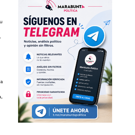
su
.
ía
,