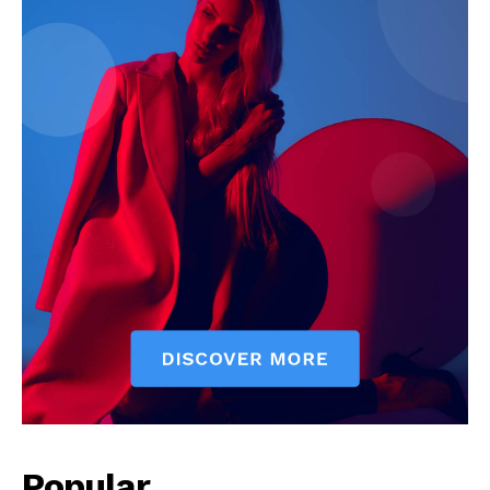
Company
About
Contact us
Subscription Plans
My account
Quintana Roo
Cancún
Chetumal
Playa del Carmen
Puerto Morelos
Popular