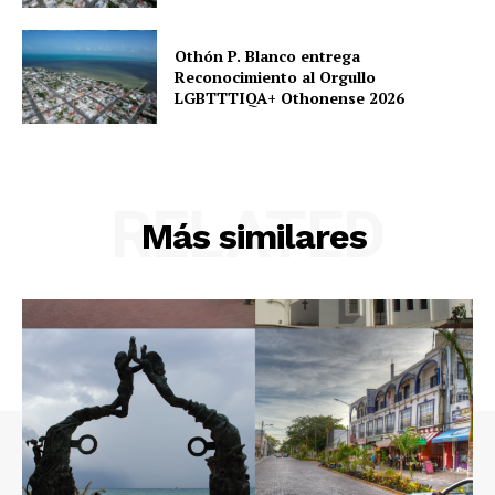
Othón P. Blanco entrega
Reconocimiento al Orgullo
LGBTTTIQA+ Othonense 2026
RELATED
Más similares