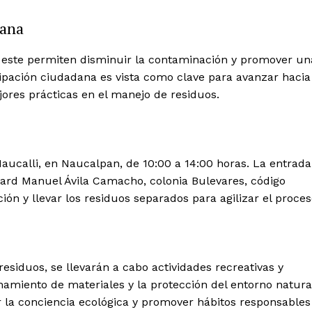
dana
 este permiten disminuir la contaminación y promover un
Week
Company
cipación ciudadana es vista como clave para avanzar hacia
e PRO
res prácticas en el manejo de residuos.
About
Contact us
Subscription Plans
Naucalli, en Naucalpan, de 10:00 a 14:00 horas. La entrada
My account
evard Manuel Ávila Camacho, colonia Bulevares, código
ión y llevar los residuos separados para agilizar el proces
Quintana Roo
Cancún
Chetumal
Playa del Carmen
esiduos, se llevarán a cabo actividades recreativas y
Puerto Morelos
E NOW
hamiento de materiales y la protección del entorno natura
r la conciencia ecológica y promover hábitos responsables