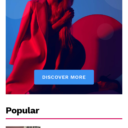
Company
About
Contact us
Subscription Plans
My account
Quintana Roo
Cancún
Chetumal
Playa del Carmen
Puerto Morelos
Popular