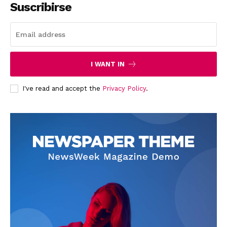
Suscribirse
News Week
Magazine PRO
I WANT IN
I've read and accept the
Privacy Policy
.
SUBSCRIBE NOW