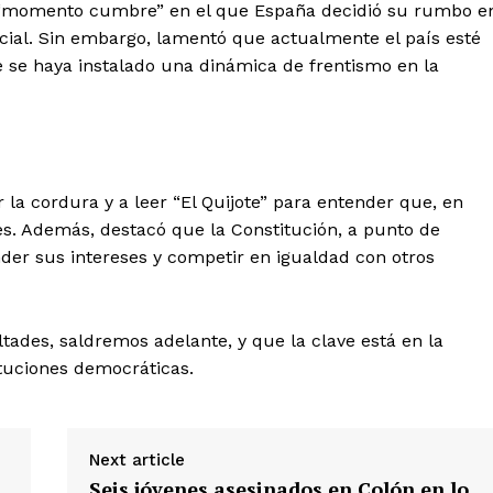
 “momento cumbre” en el que España decidió su rumbo e
About
ocial. Sin embargo, lamentó que actualmente el país esté
Contact us
ue se haya instalado una dinámica de frentismo en la
Subscription Plans
My account
Quintana Roo
Cancún
la cordura y a leer “El Quijote” para entender que, en
Chetumal
s. Además, destacó que la Constitución, a punto de
Playa del Carmen
der sus intereses y competir en igualdad con otros
Puerto Morelos
E NOW
tades, saldremos adelante, y que la clave está en la
tituciones democráticas.
Next article
Seis jóvenes asesinados en Colón en lo