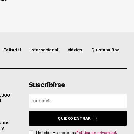
Editorial
Internacional
México
Quintana Roo
Suscribirse
1,300
d
QUIERO ENTRAR
s de
 y
He leído y acepto las
Política de privacidad
.