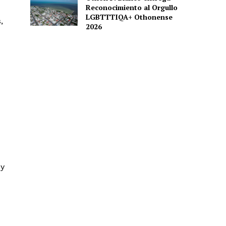
Reconocimiento al Orgullo
LGBTTTIQA+ Othonense
,
2026
 y
s