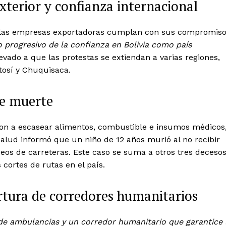
xterior y confianza internacional
ue las empresas exportadoras cumplan con sus compromis
o progresivo de la confianza en Bolivia como país
llevado a que las protestas se extiendan a varias regiones,
osí y Chuquisaca.
de muerte
Week
Company
n a escasear alimentos, combustible e insumos médicos
e PRO
Salud informó que un niño de 12 años murió al no recibir
About
eos de carreteras. Este caso se suma a otros tres deceso
 cortes de rutas en el país.
Contact us
Subscription Plans
ertura de corredores humanitarios
My account
Quintana Roo
 de ambulancias y un corredor humanitario que garantice 
Cancún