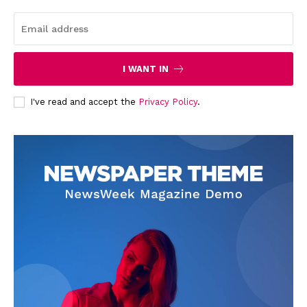
I WANT IN
SUBSCRIBE NOW
I've read and accept the
Privacy Policy
.
Company
About
Contact us
Subscription Plans
My account
Quintana Roo
Cancún