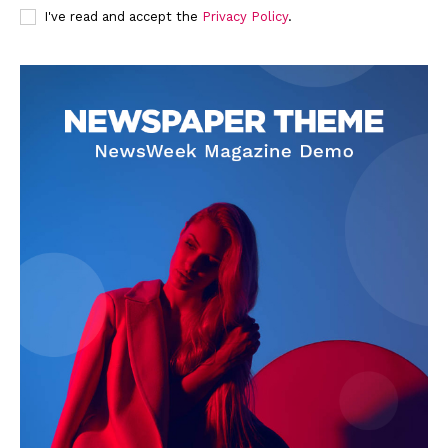
I've read and accept the
Privacy Policy
.
SUBSCRIBE NOW
Company
About
Contact us
Subscription Plans
My account
Quintana Roo
Cancún
Chetumal
Playa del Carmen