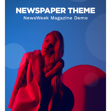
Subscription Plans
My account
Quintana Roo
Cancún
Chetumal
Playa del Carmen
Puerto Morelos