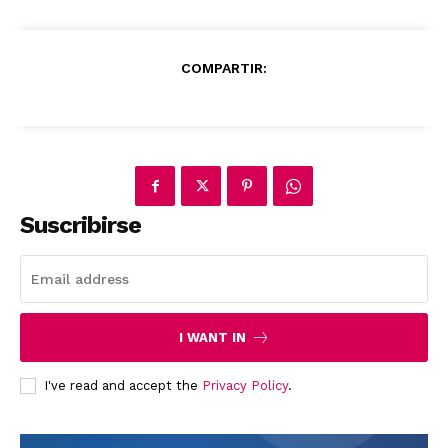
COMPARTIR:
Suscribirse
SUBSCRIBE NOW
I WANT IN
Company
I've read and accept the
Privacy Policy
.
About
Contact us