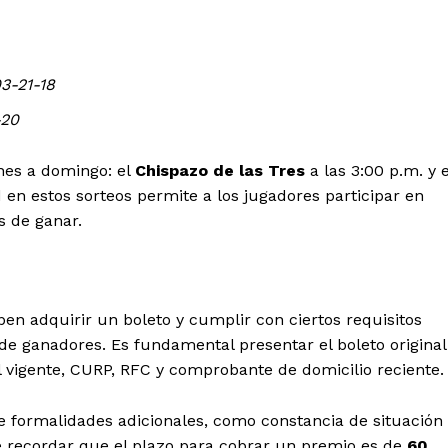
3-21-18
-20
unes a domingo: el
Chispazo de las Tres
a las 3:00 p.m. y e
 en estos sorteos permite a los jugadores participar en
s de ganar.
ben adquirir un boleto y cumplir con ciertos requisitos
e ganadores. Es fundamental presentar el boleto original
al vigente, CURP, RFC y comprobante de domicilio reciente.
 formalidades adicionales, como constancia de situación
Week
Company
te recordar que el plazo para cobrar un premio es de
60