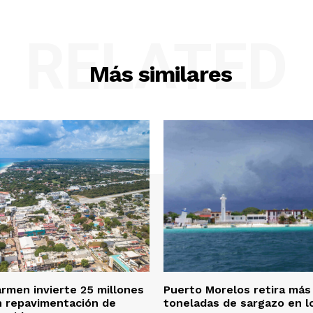
RELATED
Más similares
armen invierte 25 millones
Puerto Morelos retira más
n repavimentación de
toneladas de sargazo en l