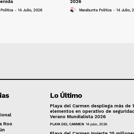
enida
2026
Politica
-
14 Julio, 2026
Marabunta Politica
-
14 Julio, 
ias
Lo Último
Playa del Carmen despliega más de 
elementos en operativo de segurida
ional
Verano Mundialista 2026
a Roo
PLAYA DEL CARMEN
14 julio, 2026
ún
Playa del Carmen invierte 25 millone