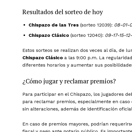
Resultados del sorteo de hoy
Chispazo de las Tres
(sorteo 12039):
08-01-0
Chispazo Clásico
(sorteo 12040):
09-17-15-12
Estos sorteos se realizan dos veces al día, de l
Chispazo Clásico
a las 9:00 p.m. La regularidad
diferentes horarios y aumentar sus posibilidade
¿Cómo jugar y reclamar premios?
Para participar en el Chispazo, los jugadores de
para reclamar premios, especialmente en caso d
sin alteraciones, además de identificación ofici
En caso de premios mayores, podrían requerirse
News 
fiscal y pago ante notario público. Es importan