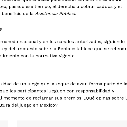
e PRO
rteo; pasado ese tiempo, el derecho a cobrar caduca y el
About
 beneficio de la
Asistencia Pública
.
Contact us
Subscription Plans
e
My account
 moneda nacional y en los canales autorizados, siguiendo
Quintana Roo
 Ley del Impuesto sobre la Renta establece que se retend
Cancún
limiento con la normativa vigente.
Chetumal
Playa del Carmen
Puerto Morelos
E NOW
nuidad de un juego que, aunque de azar, forma parte de l
que los participantes jueguen con responsabilidad y
 al momento de reclamar sus premios. ¿Qué opinas sobre l
ltura del juego en México?