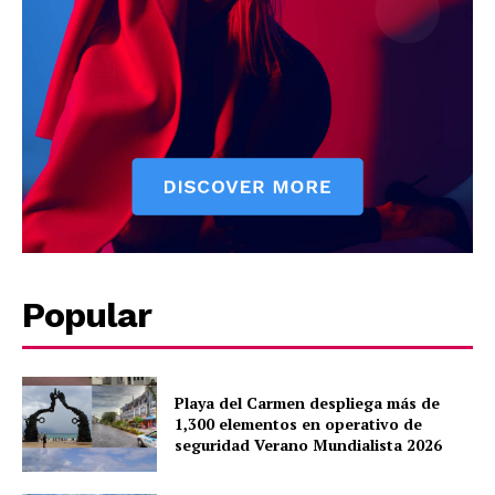
About
Contact us
Subscription Plans
My account
Quintana Roo
Cancún
Chetumal
Playa del Carmen
Puerto Morelos
Popular
Playa del Carmen despliega más de
1,300 elementos en operativo de
seguridad Verano Mundialista 2026