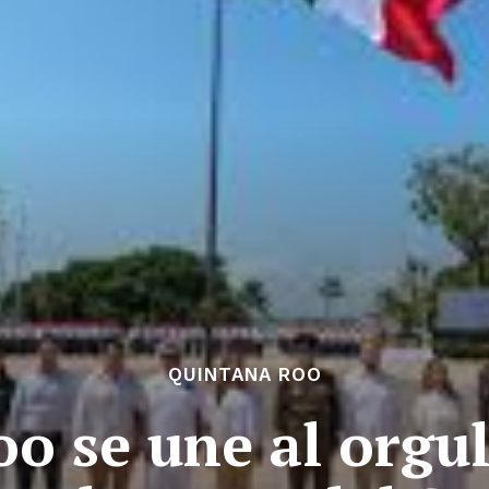
QUINTANA ROO
o se une al orgul