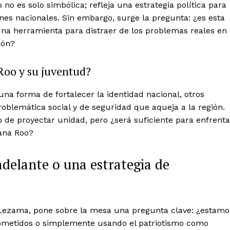
o es solo simbólica; refleja una estrategia política para
ones nacionales. Sin embargo, surge la pregunta: ¿es esta
una herramienta para distraer de los problemas reales en
ión?
Week
Company
e PRO
Roo y su juventud?
About
Contact us
na forma de fortalecer la identidad nacional, otros
oblemática social y de seguridad que aqueja a la región.
Subscription Plans
 de proyectar unidad, pero ¿será suficiente para enfrenta
My account
tana Roo?
Quintana Roo
Cancún
adelante o una estrategia de
Chetumal
Playa del Carmen
Puerto Morelos
E NOW
 Lezama, pone sobre la mesa una pregunta clave: ¿estamo
ometidos o simplemente usando el patriotismo como