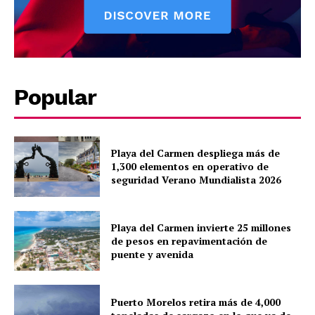
SUBSCRIBE NOW
Popular
Company
About
Playa del Carmen despliega más de
Contact us
1,300 elementos en operativo de
Subscription Plans
seguridad Verano Mundialista 2026
My account
Quintana Roo
Playa del Carmen invierte 25 millones
Cancún
de pesos en repavimentación de
puente y avenida
Chetumal
Playa del Carmen
Puerto Morelos
Puerto Morelos retira más de 4,000