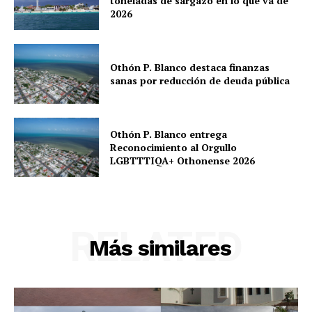
toneladas de sargazo en lo que va de
2026
Othón P. Blanco destaca finanzas
sanas por reducción de deuda pública
Othón P. Blanco entrega
Reconocimiento al Orgullo
LGBTTTIQA+ Othonense 2026
RELATED
Más similares