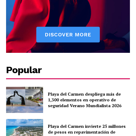
SUBSCRIBE NOW
Company
Popular
About
Contact us
Subscription Plans
Playa del Carmen despliega más de
My account
1,300 elementos en operativo de
seguridad Verano Mundialista 2026
Quintana Roo
Cancún
Chetumal
Playa del Carmen invierte 25 millones
de pesos en repavimentación de
Playa del Carmen