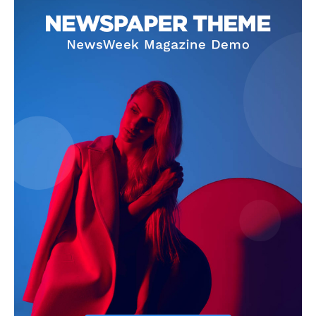
SUBSCRIBE NOW
Company
About
Contact us
Subscription Plans
My account
Quintana Roo
Cancún
Chetumal
Playa del Carmen
Puerto Morelos