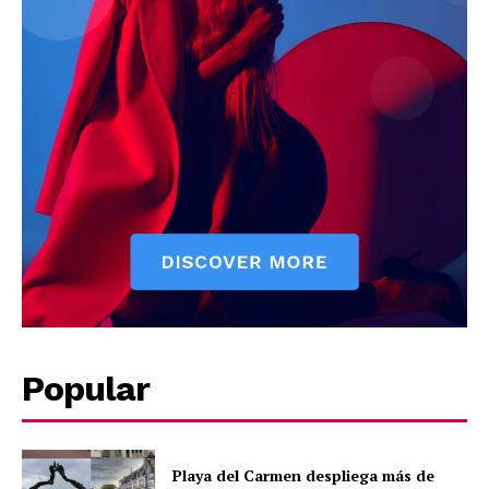
SUBSCRIBE NOW
Company
About
Contact us
Popular
Subscription Plans
My account
Quintana Roo
Playa del Carmen despliega más de
Cancún