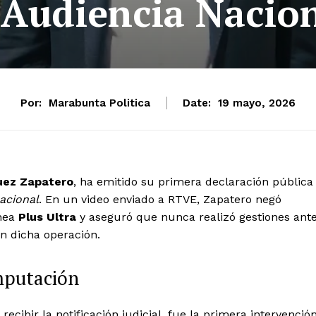
 Audiencia Nacio
Por:
Marabunta Politica
Date:
19 mayo, 2026
uez Zapatero
, ha emitido su primera declaración pública
acional
. En un video enviado a RTVE, Zapatero negó
ínea
Plus Ultra
y aseguró que nunca realizó gestiones ant
n dicha operación.
imputación
ecibir la notificación judicial, fue la primera intervenció