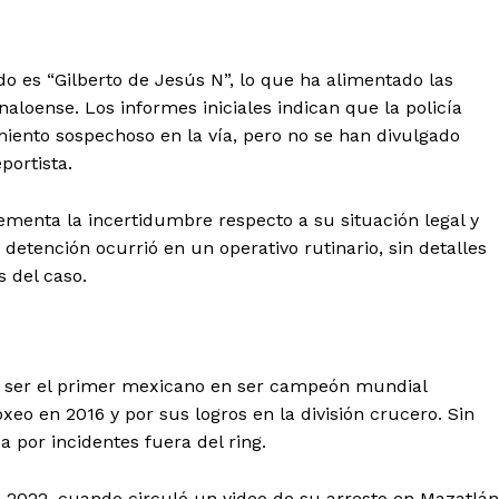
do es “Gilberto de Jesús N”, lo que ha alimentado las
naloense. Los informes iniciales indican que la policía
miento sospechoso en la vía, pero no se han divulgado
portista.
ementa la incertidumbre respecto a su situación legal y
 detención ocurrió en un operativo rutinario, sin detalles
s del caso.
or ser el primer mexicano en ser campeón mundial
o en 2016 y por sus logros en la división crucero. Sin
por incidentes fuera del ring.
 2022, cuando circuló un video de su arresto en Mazatlán