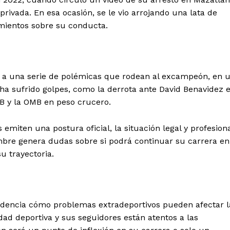
privada. En esa ocasión, se le vio arrojando una lata de
amientos sobre su conducta.
Week
Company
e PRO
About
 a una serie de polémicas que rodean al excampeón, en 
Contact us
a sufrido golpes, como la derrota ante David Benavidez 
Subscription Plans
MB y la OMB en peso crucero.
My account
Quintana Roo
 emiten una postura oficial, la situación legal y profesion
Cancún
mbre genera dudas sobre si podrá continuar su carrera en
Chetumal
u trayectoria.
Playa del Carmen
Puerto Morelos
E NOW
videncia cómo problemas extradeportivos pueden afectar l
ad deportiva y sus seguidores están atentos a las