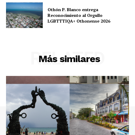
Othón P. Blanco entrega
Reconocimiento al Orgullo
LGBTTTIQA+ Othonense 2026
RELATED
Más similares