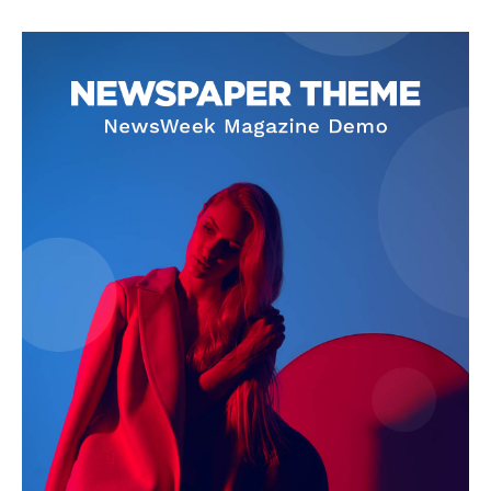
SUBSCRIBE NOW
Company
About
Contact us
Subscription Plans
My account
Quintana Roo
Cancún
Chetumal
Playa del Carmen