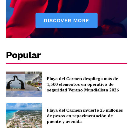
Contact us
Subscription Plans
My account
Quintana Roo
Cancún
Chetumal
Popular
Playa del Carmen
Puerto Morelos
Playa del Carmen despliega más de
1,300 elementos en operativo de
seguridad Verano Mundialista 2026
Playa del Carmen invierte 25 millones
de pesos en repavimentación de
puente y avenida