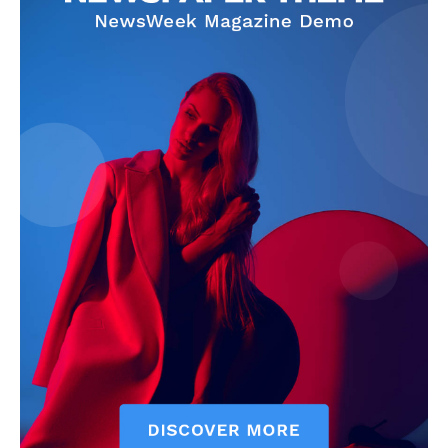
SUBSCRIBE NOW
Company
About
Contact us
Subscription Plans
My account
Quintana Roo
Cancún
Chetumal
Playa del Carmen
Puerto Morelos