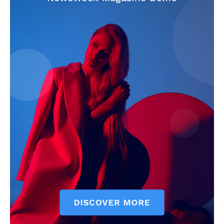
SUBSCRIBE NOW
Company
About
Contact us
Subscription Plans
My account
Quintana Roo
Cancún
Chetumal
Playa del Carmen
Puerto Morelos