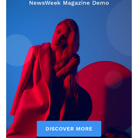
SUBSCRIBE NOW
Company
About
Contact us
Subscription Plans
My account
Quintana Roo
Cancún
Chetumal
Playa del Carmen
Puerto Morelos