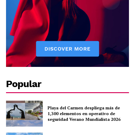
SUBSCRIBE NOW
Company
About
Popular
Contact us
Subscription Plans
My account
Playa del Carmen despliega más de
1,300 elementos en operativo de
Quintana Roo
seguridad Verano Mundialista 2026
Cancún
Chetumal