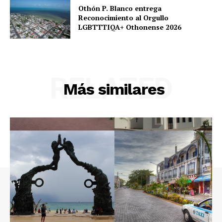
Othón P. Blanco entrega
Reconocimiento al Orgullo
LGBTTTIQA+ Othonense 2026
RELATED
Más similares