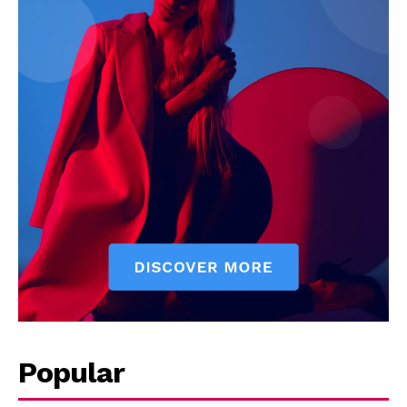
Company
About
Contact us
Subscription Plans
My account
Quintana Roo
Cancún
Chetumal
Playa del Carmen
Puerto Morelos
Popular