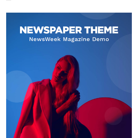
SUBSCRIBE NOW
Company
About
Contact us
Subscription Plans
My account
Quintana Roo
Cancún
Chetumal
Playa del Carmen