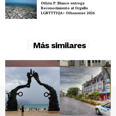
Othón P. Blanco entrega
Reconocimiento al Orgullo
LGBTTTIQA+ Othonense 2026
RELATED
Más similares