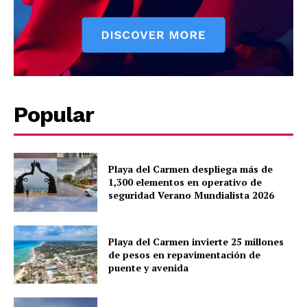
Contact us
Subscription Plans
My account
Quintana Roo
Cancún
Chetumal
Popular
Playa del Carmen
Puerto Morelos
Playa del Carmen despliega más de
1,300 elementos en operativo de
seguridad Verano Mundialista 2026
Playa del Carmen invierte 25 millones
de pesos en repavimentación de
puente y avenida