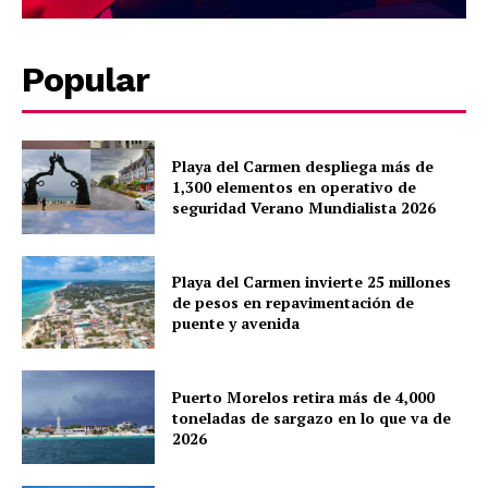
SUBSCRIBE NOW
Popular
Company
Playa del Carmen despliega más de
About
1,300 elementos en operativo de
Contact us
seguridad Verano Mundialista 2026
Subscription Plans
My account
Playa del Carmen invierte 25 millones
Quintana Roo
de pesos en repavimentación de
puente y avenida
Cancún
Chetumal
Playa del Carmen
Puerto Morelos retira más de 4,000
toneladas de sargazo en lo que va de
Puerto Morelos
2026