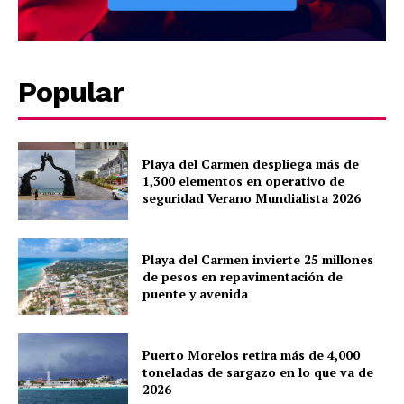
Subscription Plans
My account
Quintana Roo
Cancún
Popular
Chetumal
Playa del Carmen
Playa del Carmen despliega más de
Puerto Morelos
1,300 elementos en operativo de
seguridad Verano Mundialista 2026
Playa del Carmen invierte 25 millones
de pesos en repavimentación de
puente y avenida
Puerto Morelos retira más de 4,000
toneladas de sargazo en lo que va de
2026