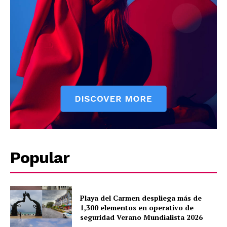
SUBSCRIBE NOW
Company
About
Popular
Contact us
Subscription Plans
My account
Playa del Carmen despliega más de
Quintana Roo
1,300 elementos en operativo de
Cancún
seguridad Verano Mundialista 2026